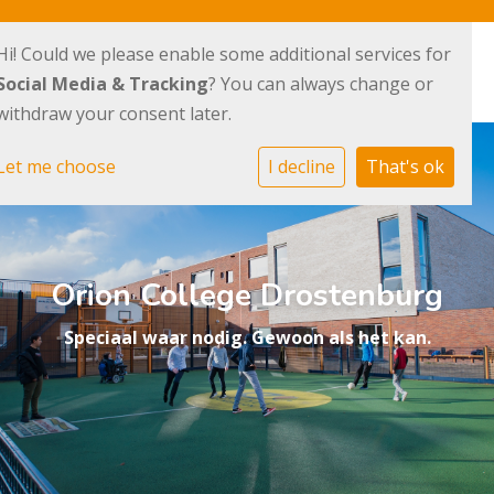
Hi! Could we please enable some additional services for
Social Media & Tracking
? You can always change or
withdraw your consent later.
Let me choose
I decline
That's ok
Orion College Drostenburg
Speciaal waar nodig. Gewoon als het kan.